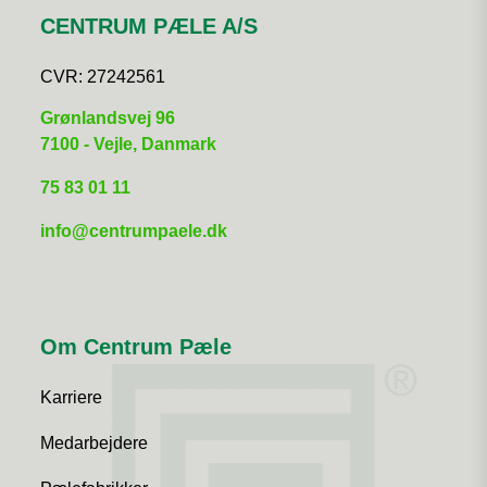
CENTRUM PÆLE A/S
CVR:
27242561
​Grønlandsvej 96
7100 - Vejle, Danmark
75 83 01 11
info@centrumpaele.dk
Om Centrum Pæle
Karriere
Medarbejdere