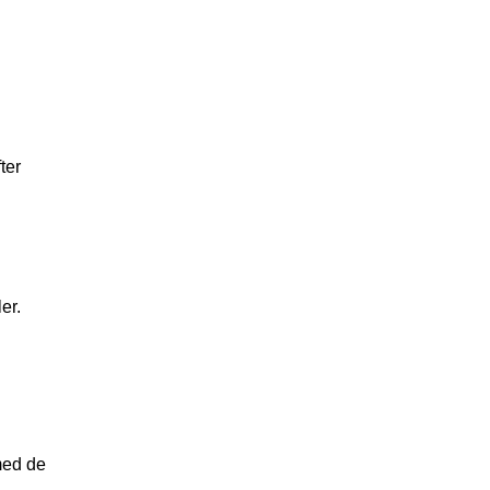
ter
er.
med de