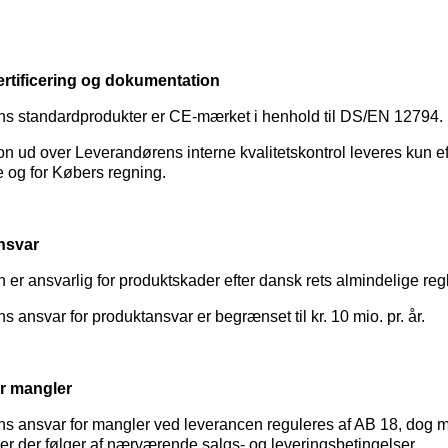
rtificering og dokumentation
s standardprodukter er CE-mærket i henhold til DS/EN 12794.
 ud over Leverandørens interne kvalitetskontrol leveres kun ef
le og for Købers regning.
nsvar
er ansvarlig for produktskader efter dansk rets almindelige regl
 ansvar for produktansvar er begrænset til kr. 10 mio. pr. år.
r mangler
s ansvar for mangler ved leverancen reguleres af AB 18, dog 
r der følger af nærværende salgs- og leveringsbetingelser.