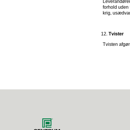
Leverandøren 
forhold uden 
krig, usædvan
Tvister
Tvisten afgø