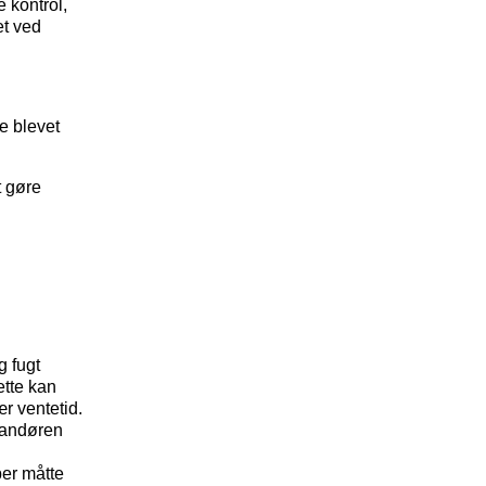
 kontrol,
et ved
re blevet
t gøre
 fugt
ette kan
r ventetid.
randøren
ber måtte