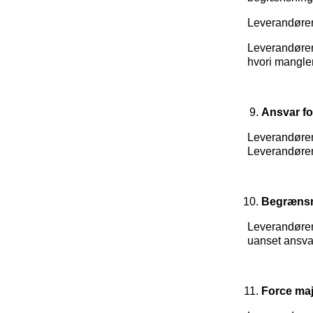
Leverandøren 
Leverandøren
hvori manglen
Ansvar fo
Leverandørens
Leverandøren
Begrænsn
Leverandøren 
uanset ansva
Force ma