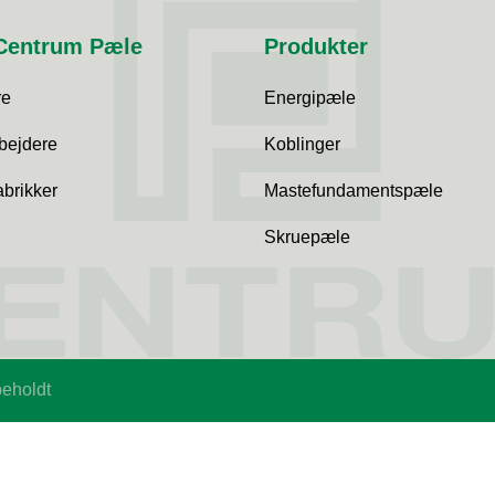
Centrum Pæle
Produkter
re
Energipæle
bejdere
Koblinger
brikker
Mastefundamentspæle
Skruepæle
beholdt