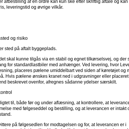
r afbestilling af en ordre kan kun ske efter skriftlig aftale og ka
ris, leveringstid og øvrige vilkår.
sted og risiko
er sted på aftalt byggeplads.
et skal kunne tilgås via en stabil og egnet tilkørselsvej, og der
ang for standardlastbiler med anhænger. Ved levering, hvor Le
æsning, placeres pælene umiddelbart ved siden af køretøjet og 
på. Hvis pælene ønskes kranet ned i udgravninger eller placere
 end beskrevet ovenfor, afregnes sådanne ydelser særskilt.
ontrol
igtet til, både før og under aflæsning, at kontrollere, at leverance
lse med følgeseddel og bestilling, og at leverancen er intakt o
stand.
ittere på følgesedlen for modtagelsen og for, at leverancen er i