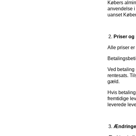
Købers almind
anvendelse i f
uanset Købers
Priser og
Alle priser e
Betalingsbeti
Ved betaling 
rentesats. Til
gæld.
Hvis betaling
fremtidige l
leverede leve
Ændringer