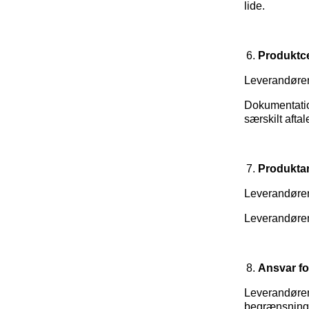
lide.
Produktce
Leverandøren
Dokumentation
særskilt afta
Produkta
Leverandøren 
Leverandørens
Ansvar fo
Leverandøren
begrænsninge