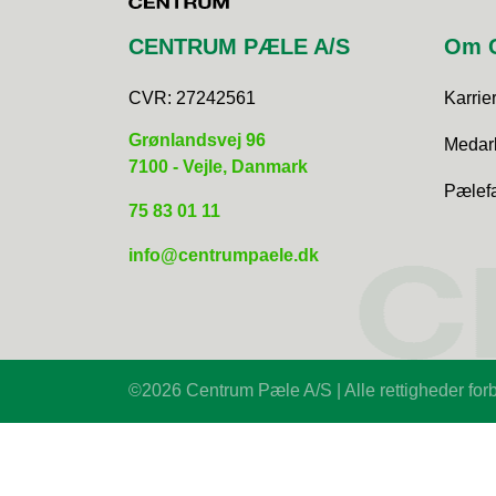
CENTRUM PÆLE A/S
Om 
CVR:
27242561
Karrie
​Grønlandsvej 96
Medar
7100 - Vejle, Danmark
Pælefa
75 83 01 11
info@centrumpaele.dk
©2026 Centrum Pæle A/S | Alle rettigheder for