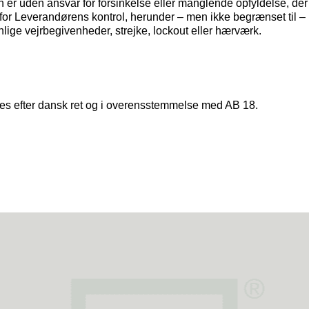
er uden ansvar for forsinkelse eller manglende opfyldelse, der
for Leverandørens kontrol, herunder – men ikke begrænset til –
lige vejrbegivenheder, strejke, lockout eller hærværk.
res efter dansk ret og i overensstemmelse med AB 18.