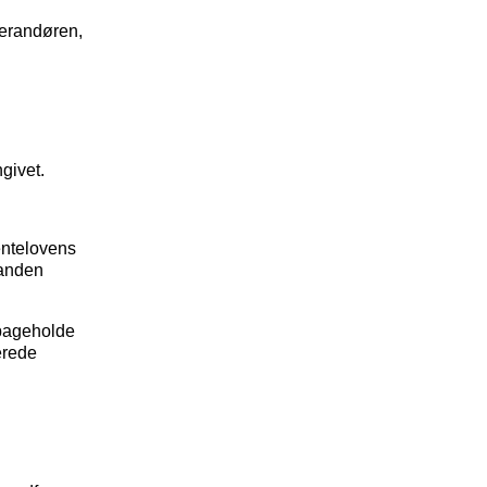
everandøren,
givet.
rentelovens
l anden
ilbageholde
erede