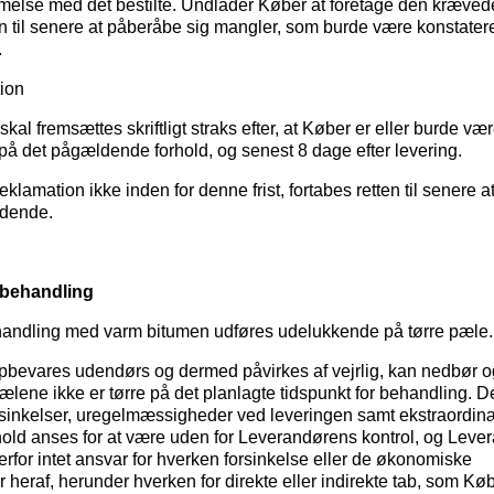
else med det bestilte. Undlader Køber at foretage den krævede
en til senere at påberåbe sig mangler, som burde være konstater
.
ion
kal fremsættes skriftligt straks efter, at Køber er eller burde væ
 det pågældende forhold, og senest 8 dage efter levering.
klamation ikke inden for denne frist, fortabes retten til senere a
ldende.
ebehandling
andling med varm bitumen udføres udelukkende på tørre pæle.
bevares udendørs og dermed påvirkes af vejrlig, kan nedbør og
ælene ikke er tørre på det planlagte tidspunkt for behandling. D
orsinkelser, uregelmæssigheder ved leveringen samt ekstraordinæ
old anses for at være uden for Leverandørens kontrol, og Leve
erfor intet ansvar for hverken forsinkelse eller de økonomiske
heraf, herunder hverken for direkte eller indirekte tab, som Kø