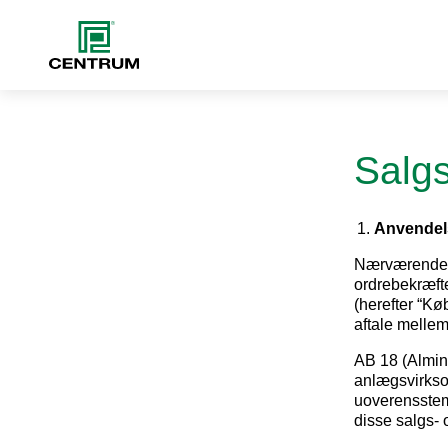
Salgs
Anvende
Nærværende sa
ordrebekræfte
(herefter “Køb
aftale mellem
AB 18 (Almind
anlægsvirksom
uoverensstem
disse salgs- 