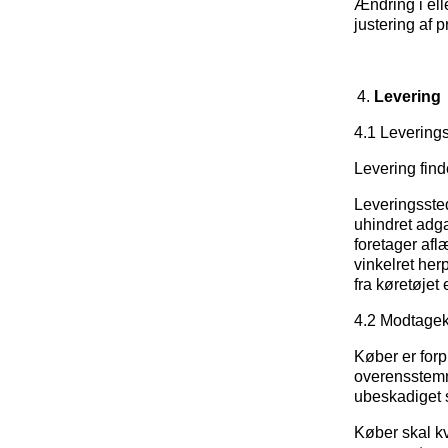
Ændring i elle
justering af p
Levering
4.1 Leverings
Levering find
Leveringssted
uhindret adg
foretager afl
vinkelret her
fra køretøjet
4.2 Modtagek
Køber er forpl
overensstemme
ubeskadiget 
Køber skal kv