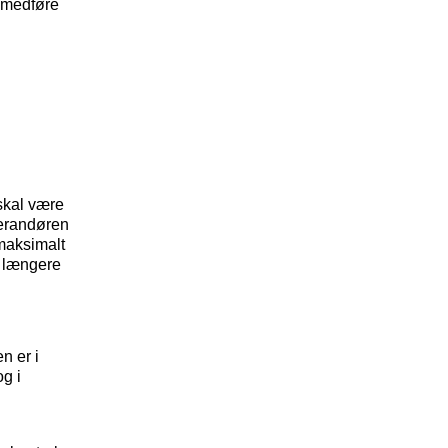
n medføre
 skal være
verandøren
maksimalt
t længere
n er i
g i