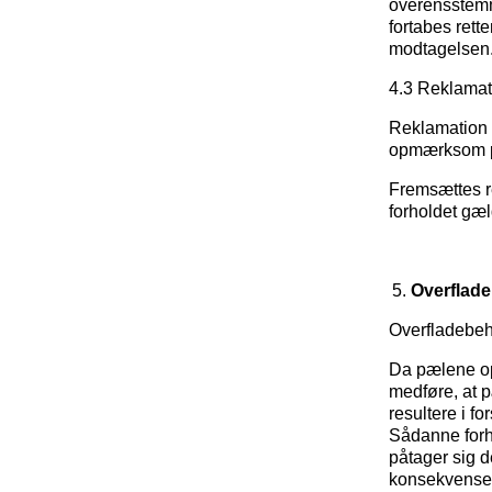
overensstemm
fortabes rett
modtagelsen
4.3 Reklamat
Reklamation s
opmærksom på
Fremsættes re
forholdet gæ
Overflad
Overfladebeh
Da pælene op
medføre, at p
resultere i f
Sådanne forh
påtager sig d
konsekvenser 