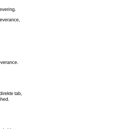
levering.
leverance,
everance.
direkte tab,
mhed.