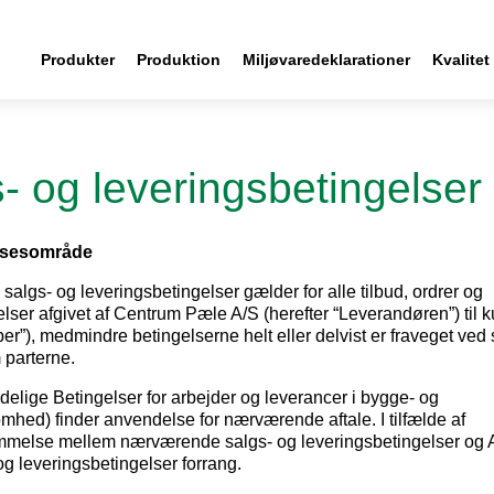
Produkter
Produktion
Miljøvaredeklarationer
Kvalitet
CPS: Centrum Pæle System
Specialpæle & specialarmering
Koblingspæle & Koblinger
Karriere hos Centrum Pæle A/S
​Med CPS: Centrum Pæle Systemet har vi opnået en kvalitetsstandard, der omfatter alle afgørende trin indenfor fundering. Kernen i denne værdiskabelseskæde er Centrum pælen, der produceres på vor
Stålet til hoved- og bøjlearmeringen i Centrum Pæles armeringsnet hjemkøbes direkte fra anerkendte europæiske stålværker. Ved købet stilles der krav til, at stålet opfylder de specifikationer, der er opstillet i de til enhver tid gæl
Er du på udkig efter job hos Centrum Pæle A/S?
Vores medarbejdere er Centrums absolut vigtigste aktiv, og vi ønsker altid at tiltrække de største
Derfor har vi samlet lidt relevant information, så du – som jobsøgende – kan få et 
- og leveringsbetingelser​
lsesområde
lgs- og leveringsbetingelser gælder for alle tilbud, ordrer og
lser afgivet af Centrum Pæle A/S (herefter “Leverandøren”) til 
er”), medmindre betingelserne helt eller delvist er fraveget ved sk
 parterne.
elige Betingelser for arbejder og leverancer i bygge- og
hed) finder anvendelse for nærværende aftale. I tilfælde af
melse mellem nærværende salgs- og leveringsbetingelser og 
og leveringsbetingelser forrang.