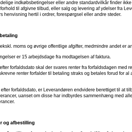
elige indkøbsbetingelser eller andre standardvilkår finder ikke
orhold til afgivne tilbud, eller salg og levering af ydelser fra L
 henvisning hertil i ordrer, forespørgsel eller andre steder.
 betaling
r ekskl. moms og øvrige offentlige afgifter, medmindre andet er an
ngelser er 15 arbejdsdage fra modtagelsen af faktura.
efter forfaldsdato skal der svares renter fra forfaldsdagen med 
skrevne renter forfalder til betaling straks og betales forud for a
 efter forfaldsdato, er Leverandøren endvidere berettiget til at t
everancer, uanset om disse har indbyrdes sammenhæng med all
rancer.
 og afbestilling