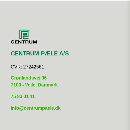
CENTRUM PÆLE A/S
CVR:
27242561
​Grønlandsvej 96
7100 - Vejle, Danmark
75 83 01 11
info@centrumpaele.dk