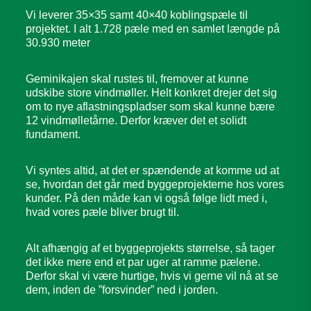
Vi leverer 35×35 samt 40×40 koblingspæle til
projektet. I alt 1.728 pæle med en samlet længde på
30.930 meter
Geminikajen skal rustes til, fremover at kunne
udskibe store vindmøller. Helt konkret drejer det sig
om to nye aflastningspladser som skal kunne bære
12 vindmølletårne. Derfor kræver det et solidt
fundament.
Vi syntes altid, at det er spændende at komme ud at
se, hvordan det går med byggeprojekterne hos vores
kunder. På den måde kan vi også følge lidt med i,
hvad vores pæle bliver brugt til.
Alt afhængig af et byggeprojekts størrelse, så tager
det ikke mere end et par uger at ramme pælene.
Derfor skal vi være hurtige, hvis vi gerne vil nå at se
dem, inden de ”forsvinder” ned i jorden.