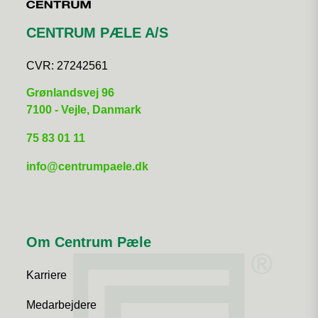
CENTRUM PÆLE A/S
CVR:
27242561
​Grønlandsvej 96
7100 - Vejle, Danmark
75 83 01 11
info@centrumpaele.dk
Om Centrum Pæle
Karriere
Medarbejdere