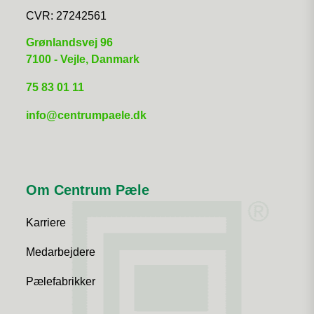
CVR:
27242561
​Grønlandsvej 96
7100 - Vejle, Danmark
75 83 01 11
info@centrumpaele.dk
Om Centrum Pæle
Karriere
Medarbejdere
Pælefabrikker