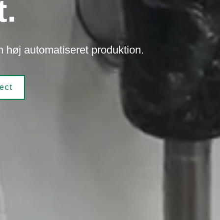
t.
 høj automatiseret produktion.
ect