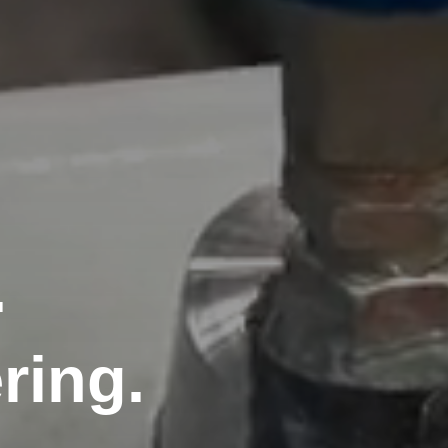
.
ring.